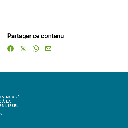
Partager ce contenu
Partager sur Facebook (nouvelle fenêtre)
Partager sur X / Twitter (nouvelle fenêtre)
Partager sur WhatsApp
Partager par mail
ES-NOUS ?
E À LA
R LIESEL
S