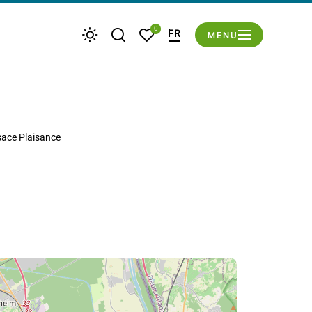
du mode éco
0
FR
MENU
Je recherche
Mes favoris
Météo
sace Plaisance