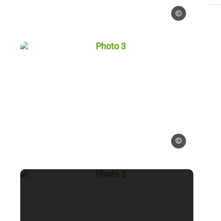
Blogueurs d'Alsac
sace
Photo 3, © Blogueurs d'Alsace
urs d'Alsace
Blogueurs d'Alsac
sace
Photo 5, © Blogueurs d'Alsace