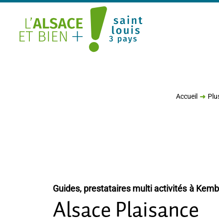
Saint Louis Trois Pays
Accueil
Plu
Guides, prestataires multi activités
à Kemb
Alsace Plaisance
Blogueurs d'Alsace
Blogueurs d'Alsace
Blogueurs d'Alsace