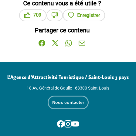
Ce contenu vous a été utile ?
709
Enregistrer
Ce contenu vous a été utile
Ce contenu ne vous a pas été utile
Partager ce contenu
Partager sur Facebook (nouvelle fenêtre)
Partager sur X / Twitter (nouvelle fenê
Partager sur WhatsApp
Partager par mail
L'Agence d'Attractivité Touristique / Saint-Louis 3 pays
18 Av. Général de Gaulle - 68300 Saint-Louis
Nous contacter
Suivez-nous sur Facebook
Suivez-nous sur Instagram
Suivez-nous sur Youtube