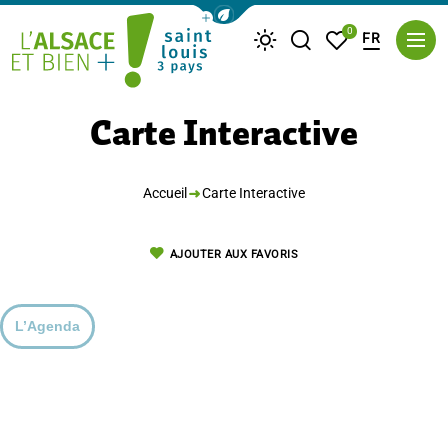
Afficher la barre de navigation du m
0
FR
Je recherche
Mes favoris
Météo
Saint Louis Trois Pays
Carte Interactive
Accueil
Carte Interactive
AJOUTER AUX FAVORIS
L’Agenda
© OpenStreetMap contributors