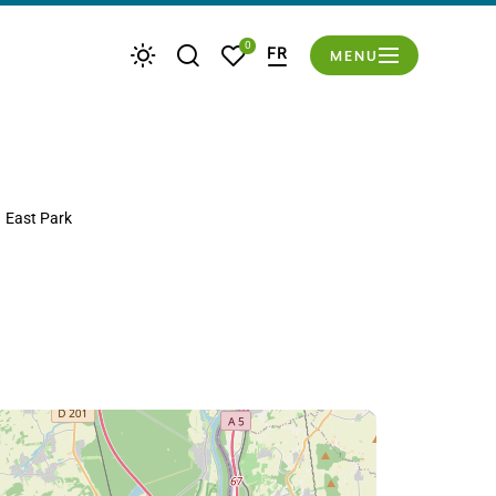
du mode éco
0
FR
MENU
Je recherche
Mes favoris
Météo
East Park