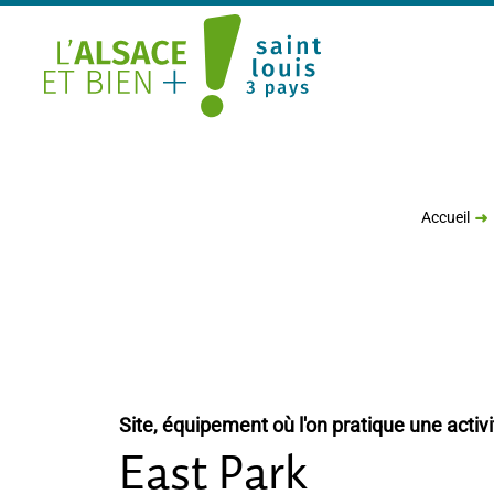
Saint Louis Trois Pays
Accueil
Site, équipement où l'on pratique une activi
East Park
Blogueurs d'Alsace
Blogueurs d'Alsace
Blogueurs d'Alsace
Blogueurs d'Alsace
Blogueurs d'Alsace