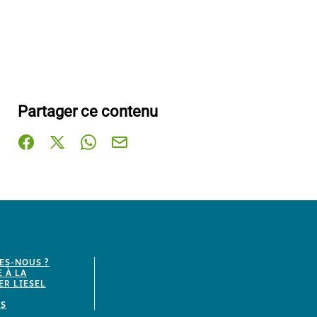
Partager ce contenu
Partager sur Facebook (nouvelle fenêtre)
Partager sur X / Twitter (nouvelle fenêtre)
Partager sur WhatsApp
Partager par mail
ES-NOUS ?
E À LA
R LIESEL
S