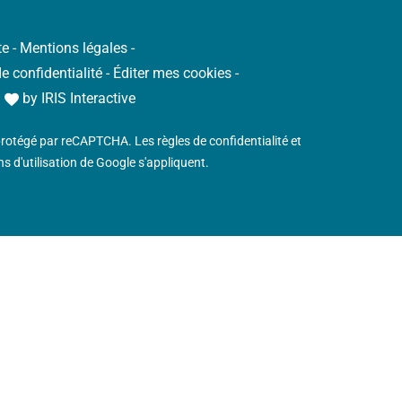
te
-
Mentions légales
-
de confidentialité
-
Éditer mes cookies
-
h
by
IRIS Interactive
 protégé par reCAPTCHA. Les
règles de confidentialité
et
s d'utilisation
de Google s'appliquent.