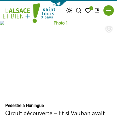
Afficher la barre de navigation du m
0
FR
Je recherche
Mes favoris
Météo
Photo 1, © D. Lett – ADT
Saint Louis Trois Pays
Aj
Pédestre
à Huningue
Circuit découverte – Et si Vauban avait