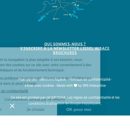
QUI SOMMES-NOUS ?
S'INSCRIRE À LA NEWSLETTER LIESEL ALSACE
BROCHURES
Plan du site
-
Mentions légales
-
Politique de confidentialité
-
Éditer mes cookies
-
Made with
by
IRIS Interactive
Ce site est protégé par reCAPTCHA. Les
règles de confidentialité
et les
conditions d'utilisation
de Google s'appliquent.