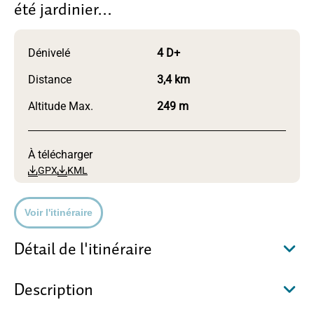
été jardinier…
Dénivelé
4 D+
Distance
3,4 km
Altitude Max.
249 m
À télécharger
GPX
KML
Voir l'itinéraire
Détail de l'itinéraire
Description