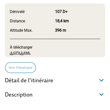
Dénivelé
107 D+
Distance
18,4 km
Altitude Max.
396 m
À télécharger
GPX
KML
Voir l'itinéraire
Détail de l'itinéraire
Description