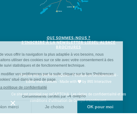
QUI SOMMES-NOUS ?
S'INSCRIRE À LA NEWSLETTER LIESEL ALSACE
BROCHURES
Plan du site
-
Mentions légales
-
Politique de confidentialité
-
Éditer mes cookies
-
Made with
by
IRIS Interactive
Ce site est protégé par reCAPTCHA. Les
règles de confidentialité
et les
conditions d'utilisation
de Google s'appliquent.