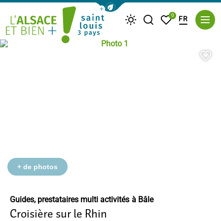
Afficher la barre de navigation du m
0
FR
Je recherche
Mes favoris
Météo
Photo 1, © Basler Personenschifffah
Saint Louis Trois Pays
Aj
+ de photos
Guides, prestataires multi activités
à Bâle
Croisière sur le Rhin