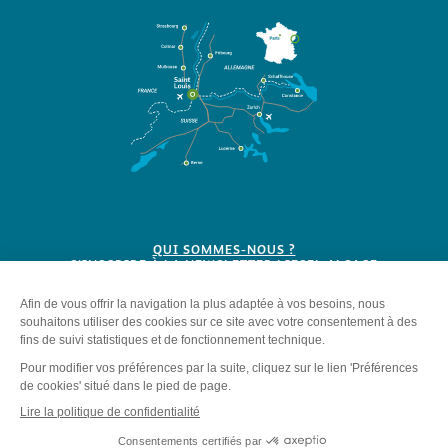
QUI SOMMES-NOUS ?
S'INSCRIRE À LA NEWSLETTER LIESEL ALSACE
BROCHURES
Plan du site
-
Mentions légales
-
Politique de confidentialité
-
Éditer mes cookies
-
Made with
by
IRIS Interactive
Ce site est protégé par reCAPTCHA. Les
règles de confidentialité
et les