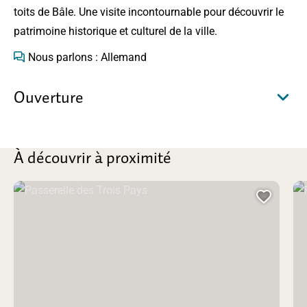
toits de Bâle. Une visite incontournable pour découvrir le
patrimoine historique et culturel de la ville.
Nous parlons : Allemand
Ouverture
À découvrir à proximité
Passerelle des Trois Pays, © AAT Saint-Louis 3 Pays
Fon
Ajoute