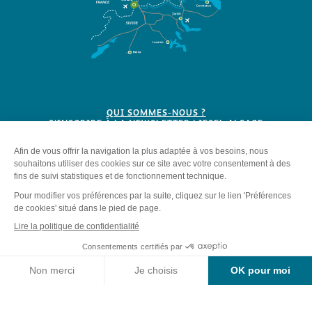
QUI SOMMES-NOUS ?
S'INSCRIRE À LA NEWSLETTER LIESEL ALSACE
BROCHURES
Plan du site
-
Mentions légales
-
Politique de confidentialité
-
Éditer mes cookies
-
Made with
by
IRIS Interactive
Ce site est protégé par reCAPTCHA. Les
règles de confidentialité
et les
conditions d'utilisation
de Google s'appliquent.
Contact