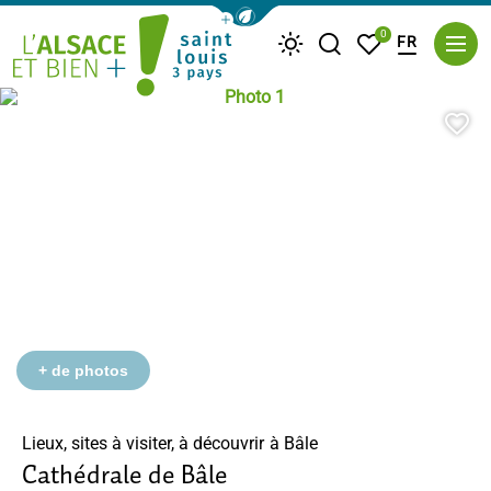
Afficher la barre de navigation du m
0
FR
Je recherche
Mes favoris
Météo
Photo 1, © Basel Tourismus
Saint Louis Trois Pays
Aj
+ de photos
Lieux, sites à visiter, à découvrir
à Bâle
Cathédrale de Bâle