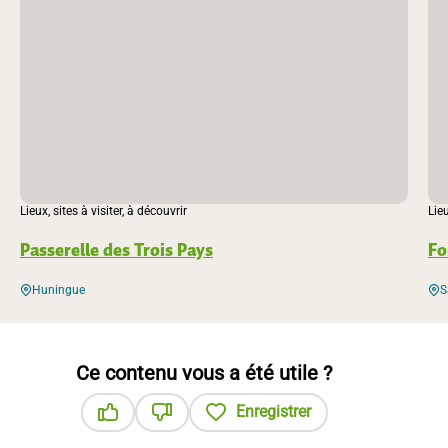
Lieux, sites à visiter, à découvrir
Lieu
Passerelle des Trois Pays
Fo
Huningue
S
Ce contenu vous a été utile ?
Enregistrer
Ce contenu vous a été utile
Ce contenu ne vous a pas été utile