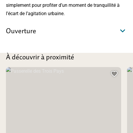
simplement pour profiter d’un moment de tranquillité à
l’écart de l’agitation urbaine.
Ouverture
À découvrir à proximité
Passerelle des Trois Pays, © AAT Saint-Louis 3 Pays
Fon
Ajoute