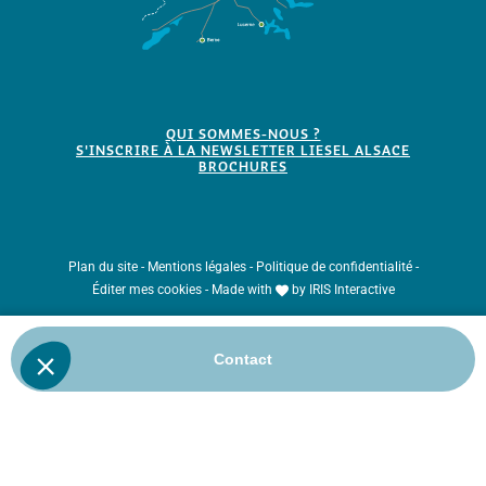
QUI SOMMES-NOUS ?
S'INSCRIRE À LA NEWSLETTER LIESEL ALSACE
BROCHURES
Plan du site
-
Mentions légales
-
Politique de confidentialité
-
Éditer mes cookies
-
Made with
by
IRIS Interactive
Ce site est protégé par reCAPTCHA. Les
règles de confidentialité
et les
conditions d'utilisation
de Google s'appliquent.
Contact