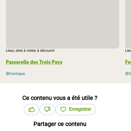
Lieux, sites à visiter, à découvrir
Lieu
Passerelle des Trois Pays
Fo
Huningue
S
Ce contenu vous a été utile ?
Enregistrer
Ce contenu vous a été utile
Ce contenu ne vous a pas été utile
Partager ce contenu