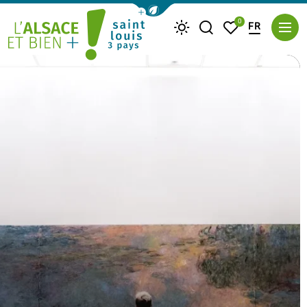
Afficher la barre de navigation du m
0
FR
Je recherche
Mes favoris
Météo
Saint Louis Trois Pays