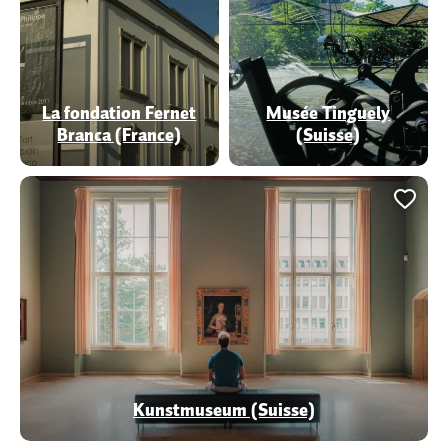
La fondation Fernet
Musée Tinguely
Branca (France)
(Suisse)
Ajou
Kunstmuseum (Suisse)