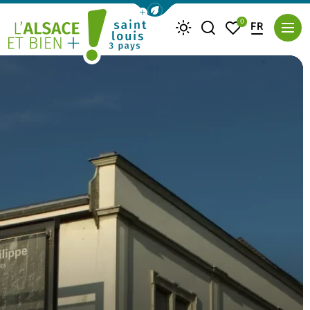
Afficher la barre de navigation du m
0
FR
Je recherche
Mes favoris
Météo
Saint Louis Trois Pays