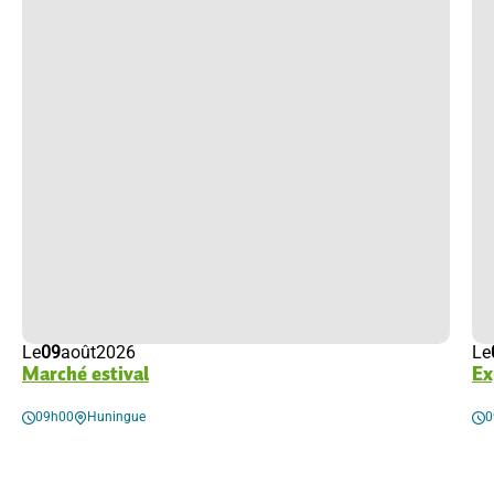
Le
09
août
2026
Le
Marché estival
Ex
09h00
Huningue
0