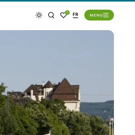
du mode éco
0
FR
MENU
Je recherche
Mes favoris
Météo