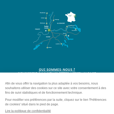
QUI SOMMES-NOUS ?
S'INSCRIRE À LA NEWSLETTER LIESEL ALSACE
BROCHURES
Plan du site
-
Mentions légales
-
Politique de confidentialité
-
Éditer mes cookies
-
Made with
by
IRIS Interactive