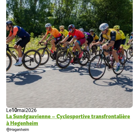
Le
10
mai
2026
La Sundgauvienne – Cyclosportive transfrontalière
à Hegenheim
Hegenheim