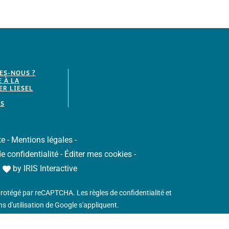
ES-NOUS ?
E À LA
R LIESEL
S
te
-
Mentions légales
-
de confidentialité
-
Éditer mes cookies
-
h
by
IRIS Interactive
 protégé par reCAPTCHA. Les
règles de confidentialité
et
s d'utilisation
de Google s'appliquent.