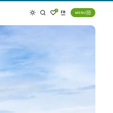
du mode éco
0
FR
MENU
Je recherche
Mes favoris
Météo