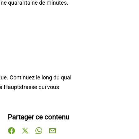
 une quarantaine de minutes.
gue. Continuez le long du quai
 la Hauptstrasse qui vous
Partager ce contenu
Partager sur Facebook (nouvelle fenêtre)
Partager sur X / Twitter (nouvelle fenêtre)
Partager sur WhatsApp
Partager par mail