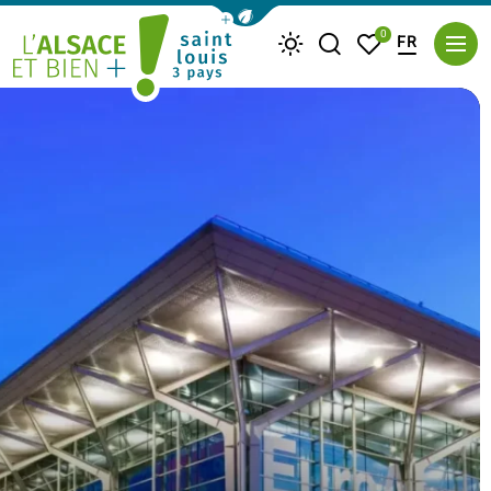
Afficher la barre de navigation du m
0
FR
Je recherche
Mes favoris
Météo
Saint Louis Trois Pays