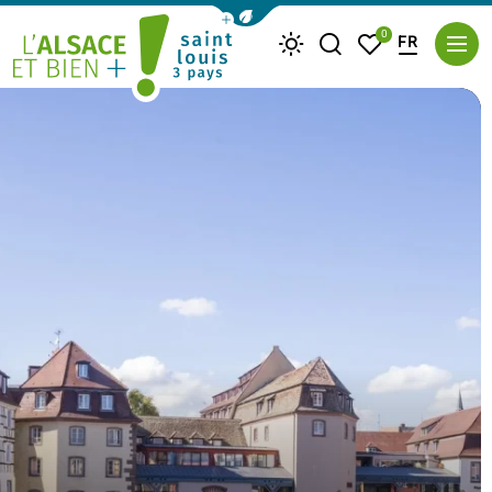
Afficher la barre de navigation du m
0
FR
Je recherche
Mes favoris
Météo
Saint Louis Trois Pays