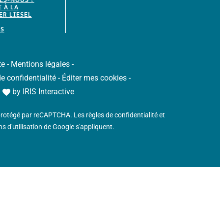
E À LA
R LIESEL
S
te
-
Mentions légales
-
de confidentialité
-
Éditer mes cookies
-
h
by
IRIS Interactive
 protégé par reCAPTCHA. Les
règles de confidentialité
et
s d'utilisation
de Google s'appliquent.