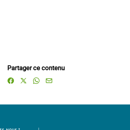
Partager ce contenu
Partager sur Facebook (nouvelle fenêtre)
Partager sur X / Twitter (nouvelle fenêtre)
Partager sur WhatsApp
Partager par mail
ES-NOUS ?