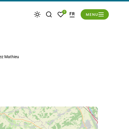
du mode éco
0
FR
MENU
Je recherche
Mes favoris
Météo
ez Mathieu