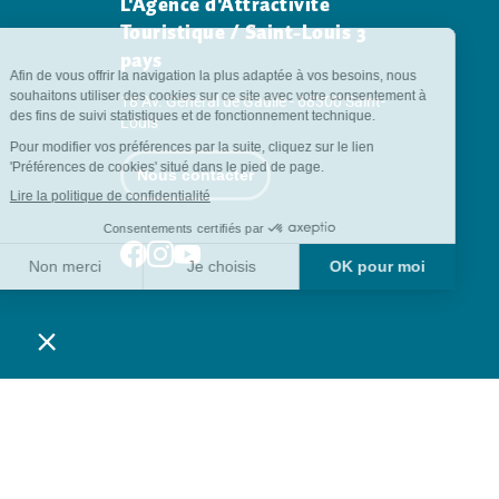
L'Agence d'Attractivité
Touristique / Saint-Louis 3
pays
18 Av. Général de Gaulle - 68300 Saint-
Louis
Nous contacter
Suivez-nous sur Facebook
Suivez-nous sur Instagram
Suivez-nous sur Youtube