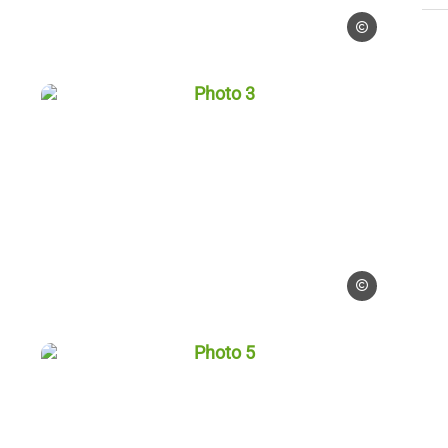
AAT Saint-Louis 
is 3 Pays_Cachoux
Photo 3, © AAT Saint-Louis 3 Pays_
aint-Louis 3 Pays_Cachoux
AAT Saint-Louis 
is 3 Pays_Cachoux
Photo 5, © AAT Saint-Louis 3 Pays_