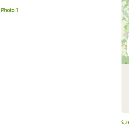
Photo 1, © AAT Saint-Louis 3 Pays_Cachoux
Té