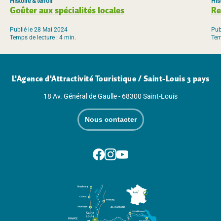
Histoire & terroir
Hist
Goûter aux spécialités locales
Re
Publié le 28 Mai 2024
Pub
Temps de lecture : 4 min.
Tem
L'Agence d'Attractivité Touristique / Saint-Louis 3 pays
18 Av. Général de Gaulle - 68300 Saint-Louis
Nous contacter
Suivez-nous sur Facebook
Suivez-nous sur Instagram
Suivez-nous sur Youtube