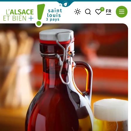
Afficher la barre de navigation du m
0
FR
Je recherche
Mes favoris
Météo
Saint Louis Trois Pays