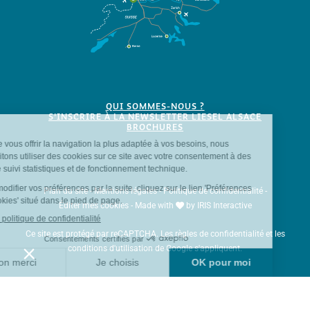
QUI SOMMES-NOUS ?
S'INSCRIRE À LA NEWSLETTER LIESEL ALSACE
BROCHURES
Plan du site
-
Mentions légales
-
Politique de confidentialité
-
Éditer mes cookies
-
Made with
by
IRIS Interactive
Ce site est protégé par reCAPTCHA. Les
règles de confidentialité
et les
conditions d'utilisation
de Google s'appliquent.