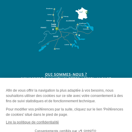
QUI SOMMES-NOUS ?
S'INSCRIRE À LA NEWSLETTER LIESEL ALSACE
BROCHURES
Plan du site
-
Mentions légales
-
Politique de confidentialité
-
Éditer mes cookies
-
Made with
by
IRIS Interactive
Ce site est protégé par reCAPTCHA. Les
règles de confidentialité
et les