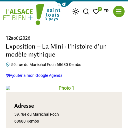
Afficher la barre de navigation du m
0
FR
Je recherche
Mes favoris
Météo
Saint Louis Trois Pays
12
août
2026
Exposition – La Mini : l'histoire d'un
modèle mythique
59, rue du Maréchal Foch 68680 Kembs
Ajouter à mon Google Agenda
Photo 1, © Maison du Patrimoine
Adresse
59, rue du Maréchal Foch
68680 Kembs