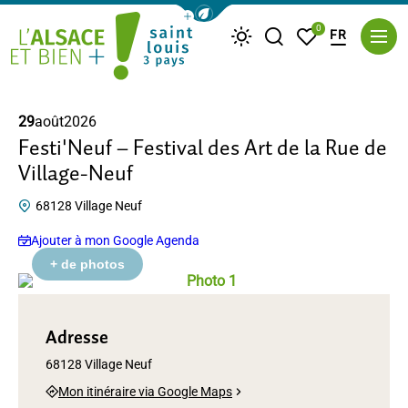
Afficher la barre de navigation du m
0
FR
Je recherche
Mes favoris
Météo
Saint Louis Trois Pays
29
août
2026
Festi'Neuf – Festival des Art de la Rue de
Village-Neuf
68128 Village Neuf
Ajouter à mon Google Agenda
+ de photos
Photo 1, © DR
Photo 2, © DR
Photo 3, © DR
Adresse
68128 Village Neuf
Mon itinéraire via Google Maps