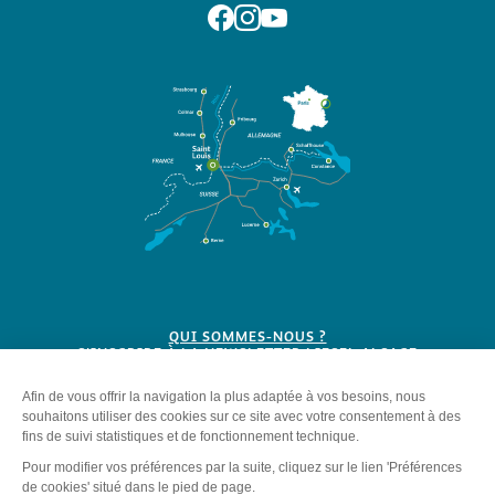
Suivez-nous sur Facebook
Suivez-nous sur Instagram
Suivez-nous sur Youtube
QUI SOMMES-NOUS ?
S'INSCRIRE À LA NEWSLETTER LIESEL ALSACE
BROCHURES
Plan du site
-
Mentions légales
-
Politique de confidentialité
-
Éditer mes cookies
-
Made with
by
IRIS Interactive