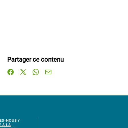
Partager ce contenu
Partager sur Facebook (nouvelle fenêtre)
Partager sur X / Twitter (nouvelle fenêtre)
Partager sur WhatsApp
Partager par mail
ES-NOUS ?
E À LA