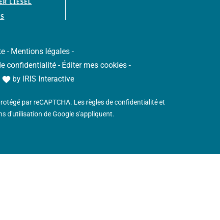
R LIESEL
S
te
-
Mentions légales
-
de confidentialité
-
Éditer mes cookies
-
h
by
IRIS Interactive
 protégé par reCAPTCHA. Les
règles de confidentialité
et
s d'utilisation
de Google s'appliquent.