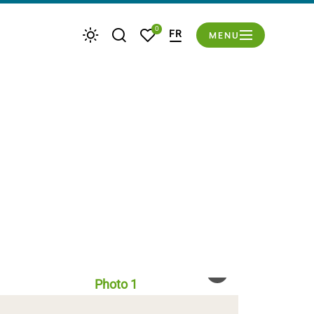
du mode éco
0
FR
MENU
Je recherche
Mes favoris
Météo
Hésingue en fête
Photo 1, © Hésingue en fête