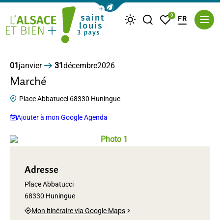
Afficher la barre de navigation du m
0
FR
Je recherche
Mes favoris
Météo
Saint Louis Trois Pays
01
janvier
31
décembre
2026
Marché
Place Abbatucci 68330 Huningue
Ajouter à mon Google Agenda
Photo 1, © Innviertlerin / Pixabay
Adresse
Place Abbatucci
68330 Huningue
Mon itinéraire via Google Maps