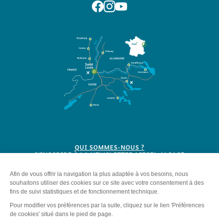
Suivez-nous sur Facebook
Suivez-nous sur Instagram
Suivez-nous sur Youtube
QUI SOMMES-NOUS ?
S'INSCRIRE À LA NEWSLETTER LIESEL ALSACE
BROCHURES
Plan du site
-
Mentions légales
-
Politique de confidentialité
-
Éditer mes cookies
-
Made with
by
IRIS Interactive