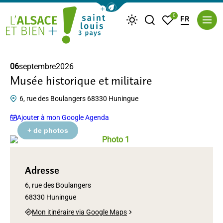
Afficher la barre de navigation du m
0
FR
Je recherche
Mes favoris
Météo
Saint Louis Trois Pays
06
septembre
2026
Musée historique et militaire
6, rue des Boulangers 68330 Huningue
Ajouter à mon Google Agenda
e de Huningue
+ de photos
Photo 1, © Ville de Huningue
Photo 2, © Ville de Huningue
Adresse
6, rue des Boulangers
68330 Huningue
Mon itinéraire via Google Maps