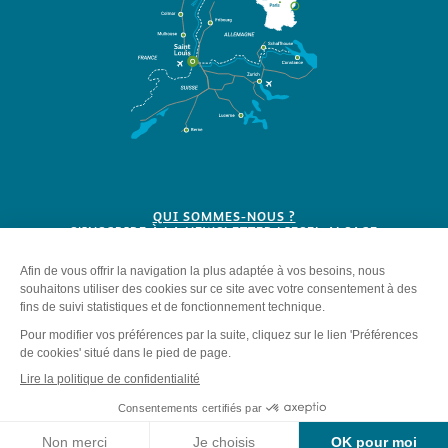
QUI SOMMES-NOUS ?
S'INSCRIRE À LA NEWSLETTER LIESEL ALSACE
BROCHURES
Plan du site
-
Mentions légales
-
Politique de confidentialité
-
Éditer mes cookies
-
Made with
by
IRIS Interactive
Ce site est protégé par reCAPTCHA. Les
règles de confidentialité
et les
Dates et horaires
Contact
conditions d'utilisation
de Google s'appliquent.