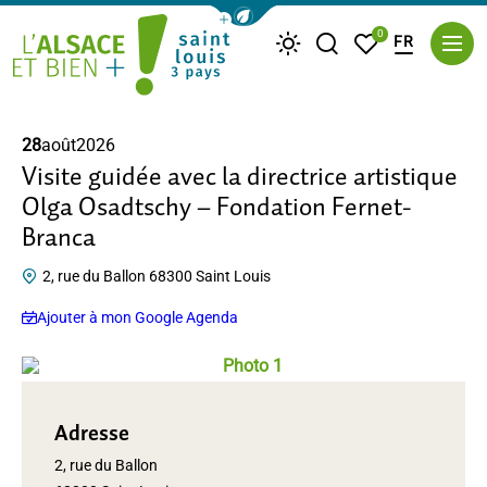
Afficher la barre de navigation du m
0
FR
Je recherche
Mes favoris
Météo
Saint Louis Trois Pays
28
août
2026
Visite guidée avec la directrice artistique
Olga Osadtschy – Fondation Fernet-
Branca
2, rue du Ballon 68300 Saint Louis
Ajouter à mon Google Agenda
Photo 1, © Jos Näpflin, TOT(EM), dep
Adresse
2, rue du Ballon