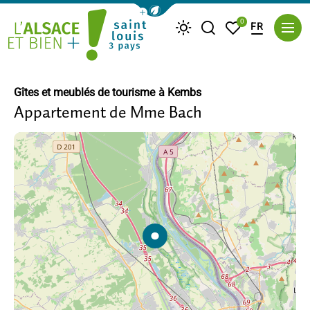
Afficher la barre de navigation du m
0
FR
Je recherche
Mes favoris
Météo
Saint Louis Trois Pays
Gîtes et meublés de tourisme
à Kembs
Appartement de Mme Bach