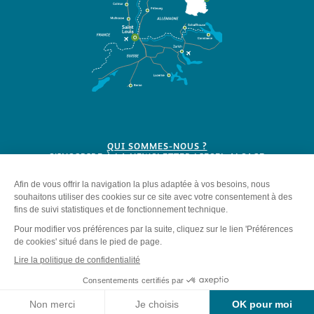
QUI SOMMES-NOUS ?
S'INSCRIRE À LA NEWSLETTER LIESEL ALSACE
BROCHURES
Plan du site
-
Mentions légales
-
Politique de confidentialité
-
Éditer mes cookies
-
Made with
by
IRIS Interactive
Ce site est protégé par reCAPTCHA. Les
règles de confidentialité
et les
Contact
conditions d'utilisation
de Google s'appliquent.