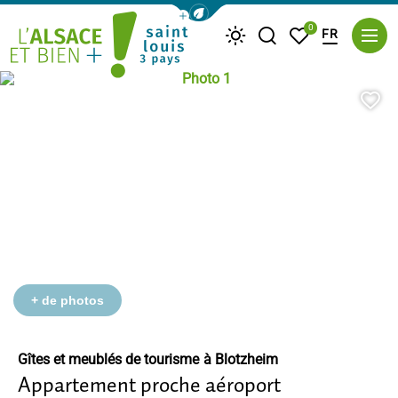
Afficher la barre de navigation du m
0
FR
Je recherche
Mes favoris
Météo
Photo 1, © Airbnb
Saint Louis Trois Pays
Aj
+ de photos
Gîtes et meublés de tourisme
à Blotzheim
Appartement proche aéroport