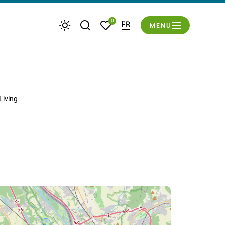
du mode éco
0
FR
MENU
Je recherche
Mes favoris
Météo
Living