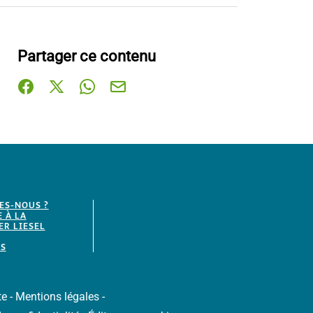
Partager ce contenu
Partager sur Facebook (nouvelle fenêtre)
Partager sur X / Twitter (nouvelle fenêtre)
Partager sur WhatsApp
Partager par mail
ES-NOUS ?
E À LA
R LIESEL
S
te
-
Mentions légales
-