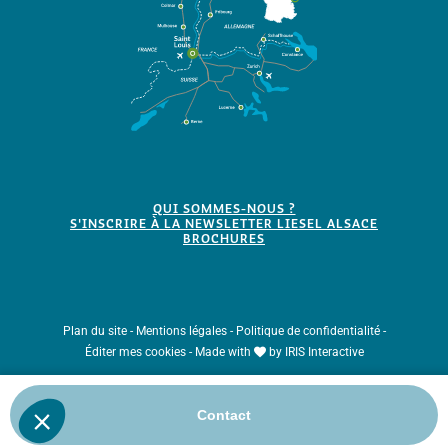
QUI SOMMES-NOUS ?
S'INSCRIRE À LA NEWSLETTER LIESEL ALSACE
BROCHURES
Plan du site
-
Mentions légales
-
Politique de confidentialité
-
Éditer mes cookies
-
Made with
by
IRIS Interactive
Ce site est protégé par reCAPTCHA. Les
règles de confidentialité
et les
Contact
conditions d'utilisation
de Google s'appliquent.