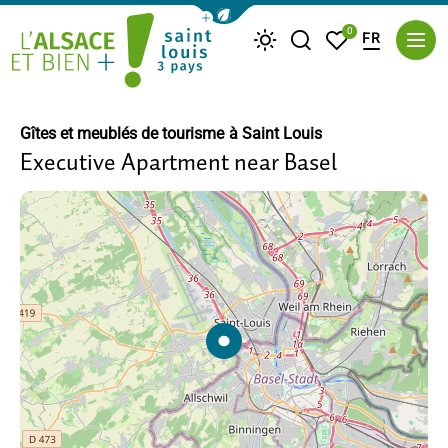
Afficher la barre de navigation du m
0
FR
Je recherche
Mes favoris
Météo
Saint Louis Trois Pays
Gîtes et meublés de tourisme
à Saint Louis
Executive Apartment near Basel