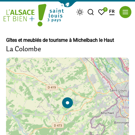
Afficher la barre de navigation du m
0
FR
Je recherche
Mes favoris
Météo
Saint Louis Trois Pays
Gîtes et meublés de tourisme
à Michelbach le Haut
La Colombe