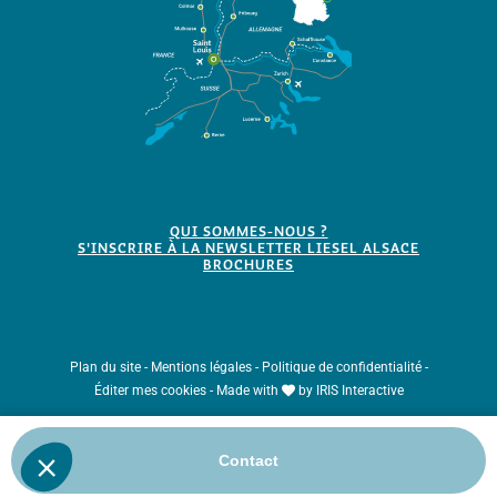
QUI SOMMES-NOUS ?
S'INSCRIRE À LA NEWSLETTER LIESEL ALSACE
BROCHURES
Plan du site
-
Mentions légales
-
Politique de confidentialité
-
Éditer mes cookies
-
Made with
by
IRIS Interactive
Ce site est protégé par reCAPTCHA. Les
règles de confidentialité
et les
Contact
conditions d'utilisation
de Google s'appliquent.