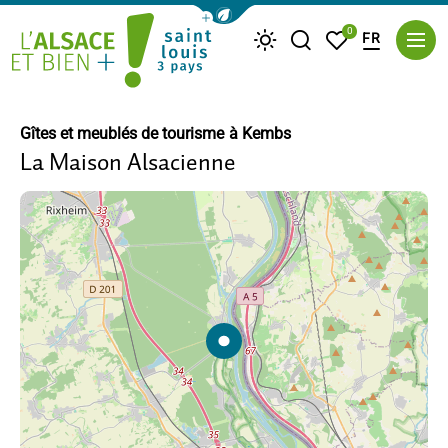
Afficher la barre de navigation du m
0
FR
Je recherche
Mes favoris
Météo
Saint Louis Trois Pays
Gîtes et meublés de tourisme
à Kembs
La Maison Alsacienne