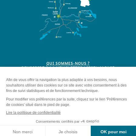
QUI SOMMES-NOUS ?
S'INSCRIRE À LA NEWSLETTER LIESEL ALSACE
BROCHURES
Plan du site
-
Mentions légales
-
Politique de confidentialité
-
Éditer mes cookies
-
Made with
by
IRIS Interactive
Ce site est protégé par reCAPTCHA. Les
règles de confidentialité
et les
Contact
conditions d'utilisation
de Google s'appliquent.