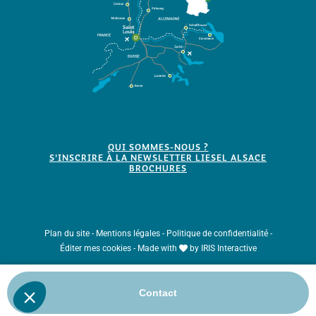
QUI SOMMES-NOUS ?
S'INSCRIRE À LA NEWSLETTER LIESEL ALSACE
BROCHURES
Plan du site
-
Mentions légales
-
Politique de confidentialité
-
Éditer mes cookies
-
Made with
by
IRIS Interactive
Ce site est protégé par reCAPTCHA. Les
règles de confidentialité
et les
Contact
conditions d'utilisation
de Google s'appliquent.