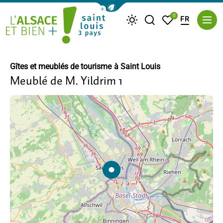
Afficher la barre de navigation du m
0
FR
Je recherche
Mes favoris
Météo
Saint Louis Trois Pays
Gîtes et meublés de tourisme
à Saint Louis
Meublé de M. Yildrim 1