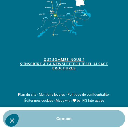
QUI SOMMES-NOUS ?
S'INSCRIRE À LA NEWSLETTER LIESEL ALSACE
BROCHURES
Plan du site
-
Mentions légales
-
Politique de confidentialité
-
Éditer mes cookies
-
Made with
by
IRIS Interactive
Ce site est protégé par reCAPTCHA. Les
règles de confidentialité
et les
Contact
conditions d'utilisation
de Google s'appliquent.