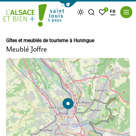
Afficher la barre de navigation du m
0
FR
Je recherche
Mes favoris
Météo
Saint Louis Trois Pays
Gîtes et meublés de tourisme
à Huningue
Meublé Joffre