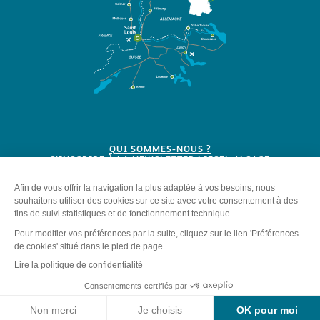
QUI SOMMES-NOUS ?
S'INSCRIRE À LA NEWSLETTER LIESEL ALSACE
BROCHURES
Plan du site
-
Mentions légales
-
Politique de confidentialité
-
Éditer mes cookies
-
Made with
by
IRIS Interactive
Ce site est protégé par reCAPTCHA. Les
règles de confidentialité
et les
Contact
conditions d'utilisation
de Google s'appliquent.