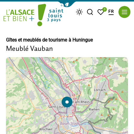
Afficher la barre de navigation du m
0
FR
Je recherche
Mes favoris
Météo
Saint Louis Trois Pays
Gîtes et meublés de tourisme
à Huningue
Meublé Vauban