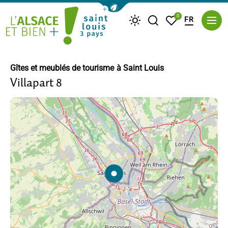
Afficher la barre de navigation du m
0
FR
Je recherche
Mes favoris
Météo
Saint Louis Trois Pays
Gîtes et meublés de tourisme
à Saint Louis
Villapart 8