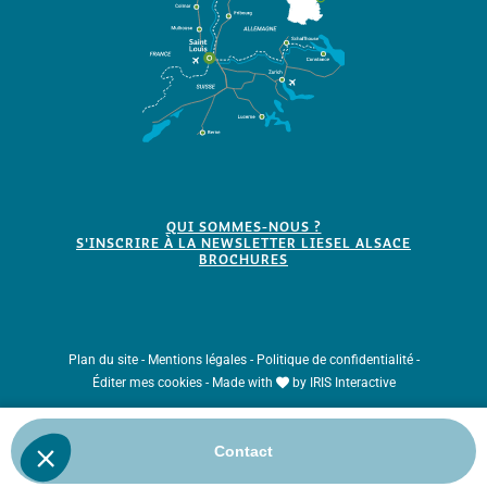
QUI SOMMES-NOUS ?
S'INSCRIRE À LA NEWSLETTER LIESEL ALSACE
BROCHURES
Plan du site
-
Mentions légales
-
Politique de confidentialité
-
Éditer mes cookies
-
Made with
by
IRIS Interactive
Ce site est protégé par reCAPTCHA. Les
règles de confidentialité
et les
Contact
conditions d'utilisation
de Google s'appliquent.