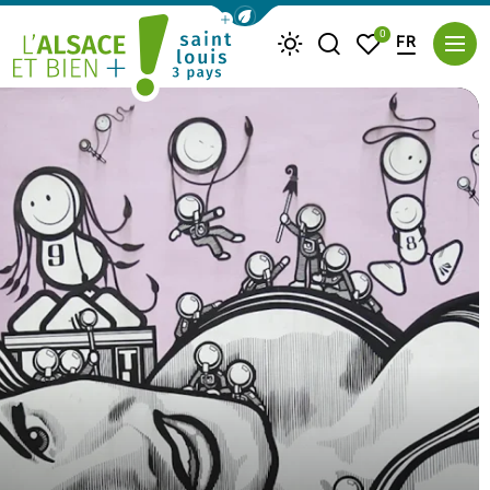
Afficher la barre de navigation du m
0
FR
Je recherche
Mes favoris
Météo
Saint Louis Trois Pays