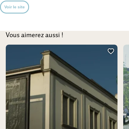
Voir le site
Vous aimerez aussi !
Ajoute