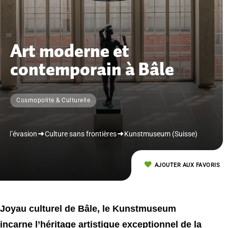
Art moderne et
contemporain à Bâle
Cosmopolite & Culturelle
us d’évasion
Culture sans frontières
Kunstmuseum (Suisse)
AJOUTER AUX FAVORIS
Joyau culturel de Bâle, le Kunstmuseum
incarne l’héritage artistique exceptionnel de la