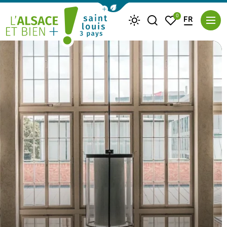
Afficher la barre de navigation du m
0
FR
Je recherche
Mes favoris
Météo
Saint Louis Trois Pays