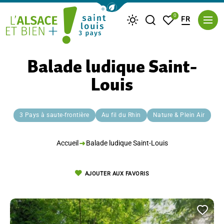
Afficher la barre de navigation du m
0
FR
Je recherche
Mes favoris
Météo
Saint Louis Trois Pays
Balade ludique Saint-
Louis
3 Pays à saute-frontière
Au fil du Rhin
Nature & Plein Air
Accueil
Balade ludique Saint-Louis
AJOUTER AUX FAVORIS
Ajou