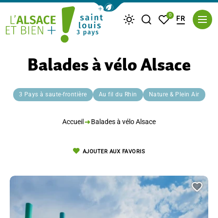
Afficher la barre de navigation du m
0
FR
Je recherche
Mes favoris
Météo
Saint Louis Trois Pays
Balades à vélo Alsace
3 Pays à saute-frontière
Au fil du Rhin
Nature & Plein Air
Accueil
Balades à vélo Alsace
AJOUTER AUX FAVORIS
Ajou