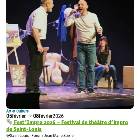
Art et Culture
05
février
08
février
2026
Fest’Impro 2026 – Festival de théâtre d’impro
de Saint-Louis
Saint-Louis - Forum Jean-Marie Zoellé