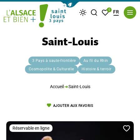
Afficher la barre de navigation du m
0
FR
Je recherche
Mes favoris
Météo
Saint Louis Trois Pays
Saint-Louis
3 Pays à saute-frontière
Au fil du Rhin
Cosmopolite & Culturelle
Histoire & terroir
Accueil
Saint-Louis
AJOUTER AUX FAVORIS
Réservable en ligne
Ajou