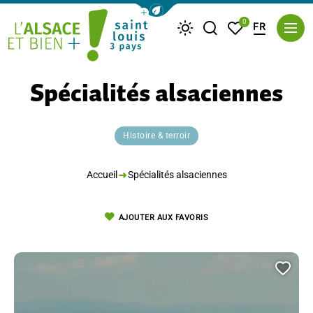
Afficher la barre de navigation du m
0
FR
Je recherche
Mes favoris
Météo
Saint Louis Trois Pays
Spécialités alsaciennes
Histoire & terroir
Accueil
Spécialités alsaciennes
AJOUTER AUX FAVORIS
Ajou