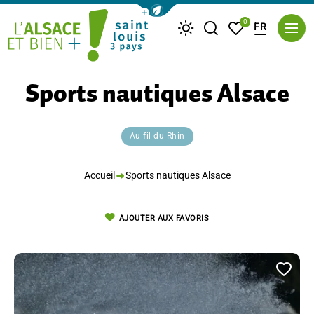
Afficher la barre de navigation du m
0
FR
Je recherche
Mes favoris
Météo
Saint Louis Trois Pays
Sports nautiques Alsace
Au fil du Rhin
Accueil
Sports nautiques Alsace
AJOUTER AUX FAVORIS
Ajou